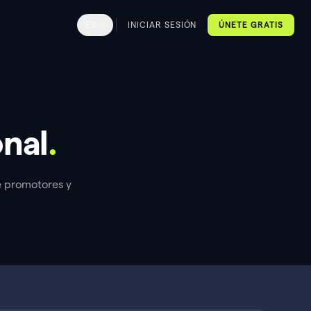
ES
INICIAR SESIÓN
ÚNETE GRATIS
onal
.
e promotores y