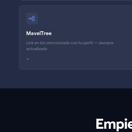
MavelTree
Link en bio sincronizado con tu perfil — siempre
actualizado
→
Empie