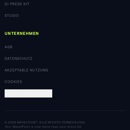
DJ PRESS KIT
STUDIO
UNTERNEHMEN
AGB
DATENSCHUTZ
AKZEPTABLE NUTZUNG
COOKIES
COOKIE-EINSTELLUNGEN
© 2026 MAVELPOINT. ALLE RECHTE VORBEHALTEN.
Your MavelPoint is now more than your press kit