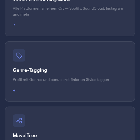
Alle Plattformen an einem Ort — Spotify, SoundCloud, Instagram
und mehr
→
Genre-Tagging
Profil mit Genres und benutzerdefinierten Styles taggen
→
MavelTree