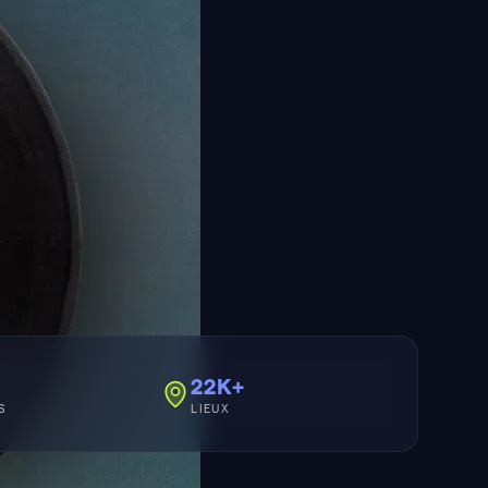
22K+
S
LIEUX