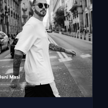
Dani Masi
Afro House
Tech House
ADRID, SPAIN