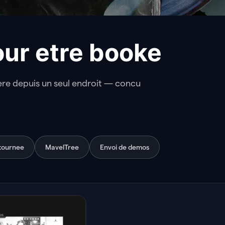
pour etre booke
iere depuis un seul endroit — concu
 tournee
MavelTree
Envoi de demos