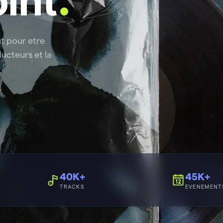
int
ut pour etre
ucteurs et la
40K+
45K+
TRACKS
EVENEMENT