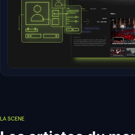
TO DO
IN PROGRESS
DO
ENGAGEMENT · 12 WEEKS
Tulum
NYC
Ibiza
London
Berlin
LA SCENE