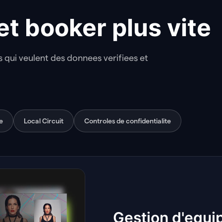
et booker plus vite
 qui veulent des donnees verifiees et
e
Local Circuit
Controles de confidentialite
LIES
4
Gestion d'equi
Analytique av
Local Circuit
Controles de co
6