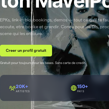
ton MavelPo
EPKs, link-in-bio, bookings, demos — tout ce qu'il te fa
ecoute, etre booke et grandir. Concu pour les DJs, prod
scene qui les entoure.
Creer un profil gratuit
Gratuit pour toujours pour les bases. Sans carte de credit.
20K+
150+
ARTISTES
PAYS