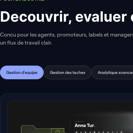
Decouvrir, evaluer 
Concu pour les agents, promoteurs, labels et managers
un flux de travail clair.
Gestion d'equipe
Gestion des taches
Analytique avance
DEMOS OPENED
LISTENED
REP
68%
42%
1
+12%
+5%
+3
4
2