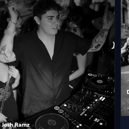
M
Josh Ramz