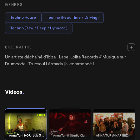
GENRES
Techno House
Techno (Peak Time / Driving)
Techno (Raw / Deep / Hypnotic)
BIOGRAPHIE
Un artiste déchaîné d’Ibiza - Label Lolita Records // Musique sur
Drumcode l Truesoul l Armada j’ai commencé I
Vidéos
.
Anna Tur | HÖR - July 3 / 2026
Youtube Live Streamings
Anna Tur | HÖR - July 3 /
Anna Tur @ Studio Club
ANNA TUR @ NAP IBIZA –
2026
(Malaga), Drumcode
FULL DJ SET (Electronic