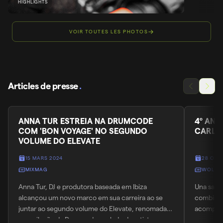
HIGHLIGHTS
VOIR TOUTES LES PHOTOS
Articles de presse
.
ANNA TUR ESTREIA NA DRUMCODE
4º ANI
COM 'BON VOYAGE' NO SEGUNDO
CARL C
VOLUME DO ELEVATE
15 MARS 2024
28 OCT
MIXMAG
WOLOL
Anna Tur, DJ e produtora baseada em Ibiza
Una sala 
alcançou um novo marco em sua carreira ao se
combinó 
juntar ao segundo volume do Elevate, renomada
acompañad
compilação da Drumcode, ao lado de artistas
segunda p