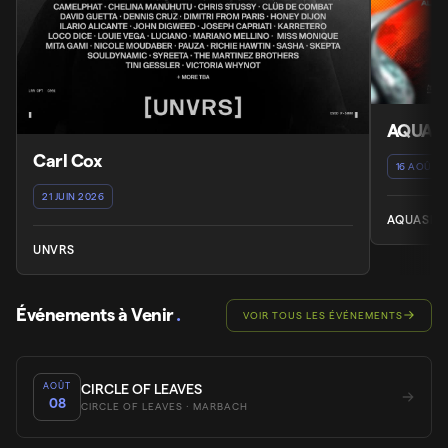
AQUAS
Carl Cox
16 AOÛT 
21 JUIN 2026
AQUASELL
UNVRS
Événements à Venir
.
VOIR TOUS LES ÉVÉNEMENTS
AOÛT
CIRCLE OF LEAVES
08
CIRCLE OF LEAVES
· MARBACH