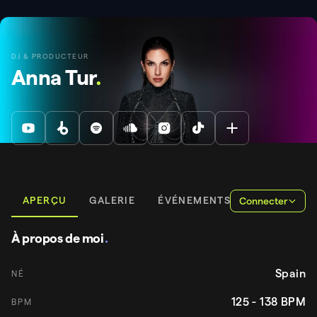
DJ & PRODUCTEUR
Anna Tur
.
APERÇU
GALERIE
ÉVÉNEMENTS
Connecter
À propos de moi
.
Spain
NÉ
125 - 138
BPM
BPM