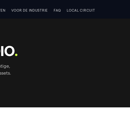
TEN
VOOR DE INDUSTRIE
FAQ
LOCAL CIRCUIT
IO
.
tige,
sets.