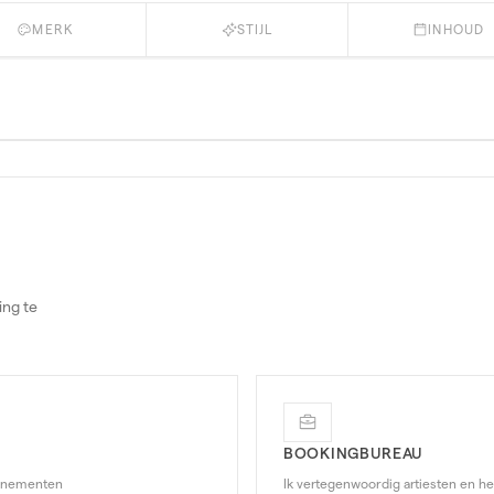
MERK
STIJL
INHOUD
ing te
BOOKINGBUREAU
venementen
Ik vertegenwoordig artiesten en h