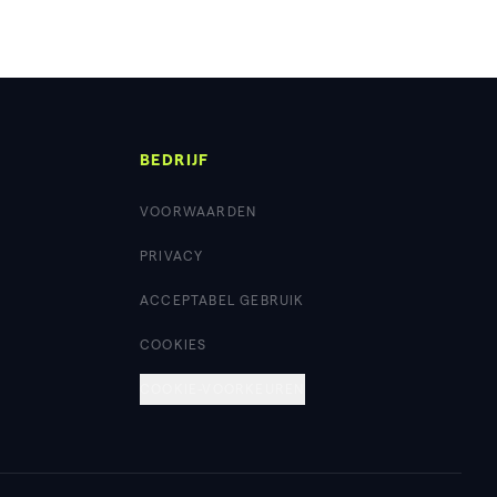
BEDRIJF
VOORWAARDEN
PRIVACY
ACCEPTABEL GEBRUIK
COOKIES
COOKIE-VOORKEUREN