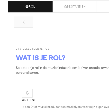
ROL
BESTANDEN
01 // SELECTEER JE ROL
WAT IS JE ROL?
Selecteer je rol in de muziekindustrie om je flyer-creatie-ervar
personaliseren.
ARTIEST
Ik ben DJ of muziekproducent en maak flyers voor mijn eigen e