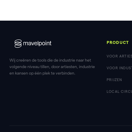
PRODUCT
VOOR ARTIE
Wij creëren de tools die de industrie naar het
volgende niveau tillen, door artiesten, industrie
VOOR INDUS
en kansen op één plek te verbinden.
PRIJZEN
LOCAL CIRC