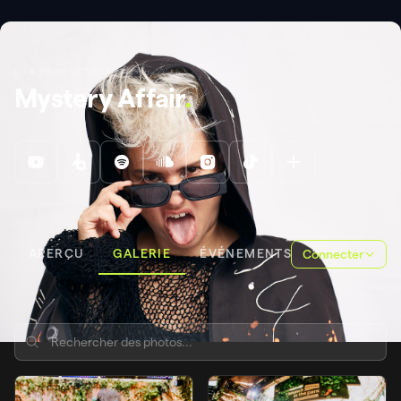
DJ & PRODUCTEUR
Mystery Affair
.
APERÇU
GALERIE
ÉVÉNEMENTS
Connecter
BRUNCH-IN THE PARK #7: FATBOY SLIM, MOCHAKK, MYSTERY
GALERIE
AFFAIR