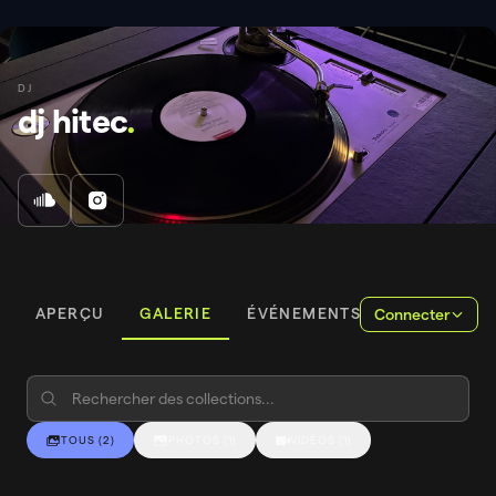
DJ
dj hitec
.
APERÇU
GALERIE
ÉVÉNEMENTS
Connecter
TOUS
(
2
)
PHOTOS
(
1
)
VIDÉOS
(
1
)