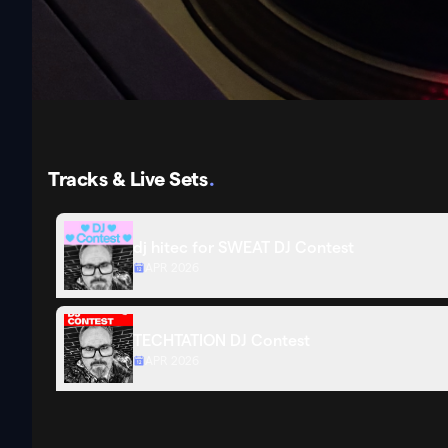
Tracks & Live Sets
.
dj hitec for SWEAT DJ Contest
APR 2026
TECHTATION DJ Contest
APR 2026