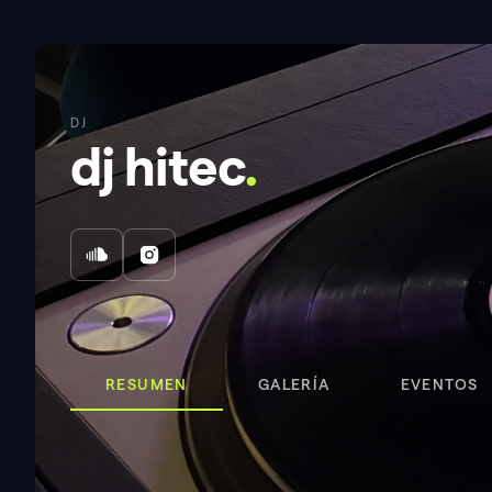
DJ
dj hitec
.
RESUMEN
GALERÍA
EVENTOS
Videos
DJ hitec @ The Black Cube Club 5 Jahre 2
.