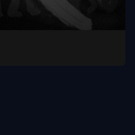
del techno, adentrándose en sus