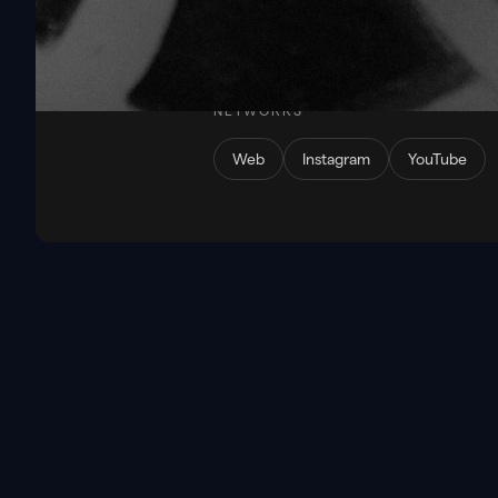
OPEN MIND es un proyecto de músic
expresiones más profundas, hipnóti
NETWORKS
Web
Instagram
YouTube