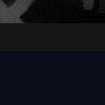
a underground dedicado a explorar las distintas vertientes 
cas y envolventes.