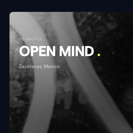
PROMOTER
OPEN MIND
.
Zacatecas, Mexico
ABOUT