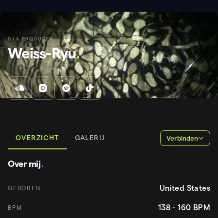
DJ & PRODUCER
Weiss-Ryu
.
OVERZICHT
GALERIJ
Verbinden
Over mij
.
United States
GEBOREN
138 - 160
BPM
BPM