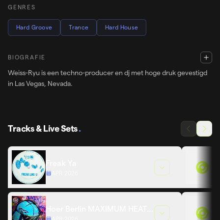
GENRES
Hard Groove
Trance
Hard House
BIOGRAFIE
Weiss-Ryu is een techno-producer en dj met hoge druk gevestigd
in Las Vegas, Nevada.
Tracks & Live Sets
.
Freak Ya
APR 2026
Hoer Berlin MAXIMUM HEAT
APR 2026