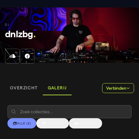
DJ
dnlzbg
.
OVERZICHT
GALERIJ
Verbinden
ALLE
(
2
)
FOTO'S
(
1
)
VIDEO'S
(
1
)