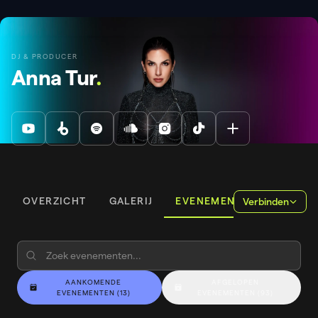
DJ & PRODUCER
Anna Tur
.
OVERZICHT
GALERIJ
EVENEMENTEN
Verbinden
AANKOMENDE
AFGELOPEN
EVENEMENTEN
(
13
)
EVENEMENTEN
(
93
)