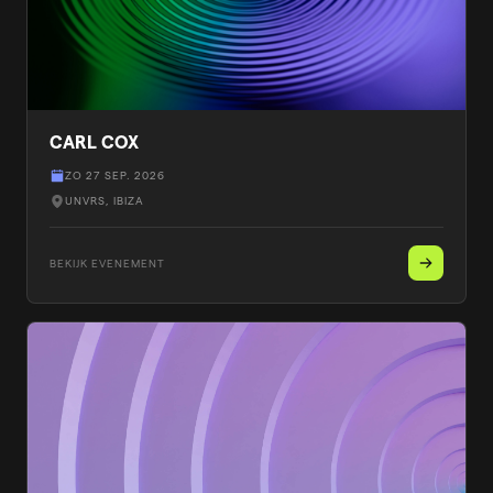
CARL COX
ZO 27 SEP. 2026
UNVRS
, IBIZA
BEKIJK EVENEMENT