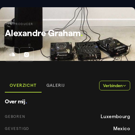
DJ & PRODUCER
Alexandre Graham
.
OVERZICHT
GALERIJ
Verbinden
Over mij
.
Luxembourg
GEBOREN
Mexico
GEVESTIGD