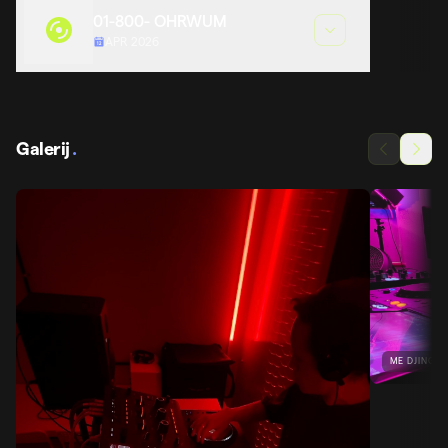
01-800- OHRWUM
APR 2026
Galerij
.
ME DJING