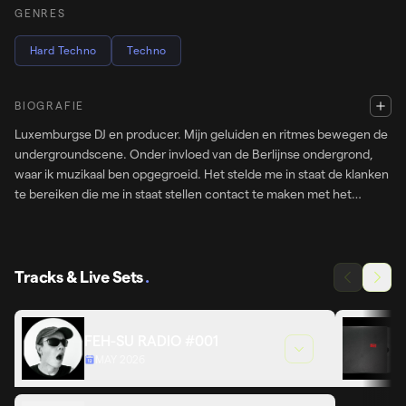
GENRES
Hard Techno
Techno
BIOGRAFIE
Luxemburgse DJ en producer. Mijn geluiden en ritmes bewegen de
undergroundscene. Onder invloed van de Berlijnse ondergrond,
waar ik muzikaal ben opgegroeid. Het stelde me in staat de klanken
te bereiken die me in staat stellen contact te maken met het
publiek vanuit mijn essentie. Ik probeer niet muzikaal te plezieren,
ik wil het collectief verbinden door in harmonie te dansen. Met
ritmes die misschien ongemakkelijk zijn, maar die je wel laten
voelen en dingen wakker maken.
Tracks & Live Sets
.
FEH-SU RADIO #001
MAY 2026