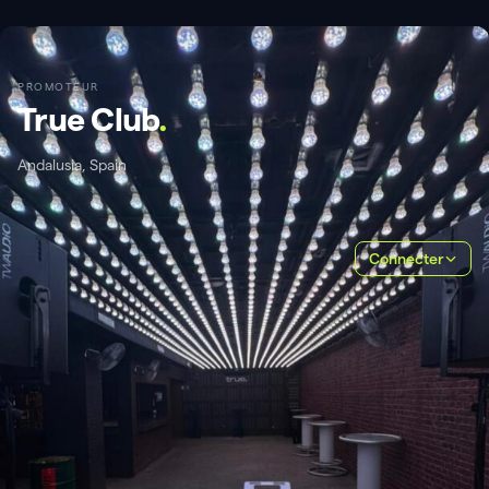
PROMOTEUR
True Club
.
Andalusia, Spain
Connecter
À PROPOS
True Club nace para crear un espacio de confluencia cultural
destinado a aquellas almas que exigen una calidad sonora, visual y
espacial, de la mano de una programación local, nacional e
internacional, y con el apoyo de artistas y sellos de renombre.