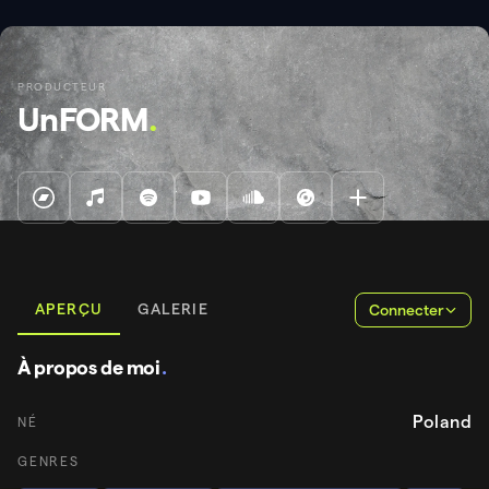
PRODUCTEUR
UnFORM
.
APERÇU
GALERIE
Connecter
À propos de moi
.
Poland
NÉ
GENRES