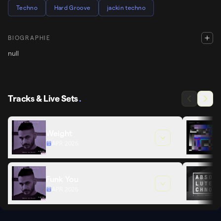
Techno
Hard Groove
jackin techno
BIOGRAPHIE
null
Tracks & Live Sets
.
Weight
APR 2025
Funk You
APR 2025