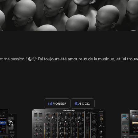
 est ma passion ! 🎧💥 J’ai toujours été amoureux de la musique, et j’ai tro
PIONEER
4
X CDJ