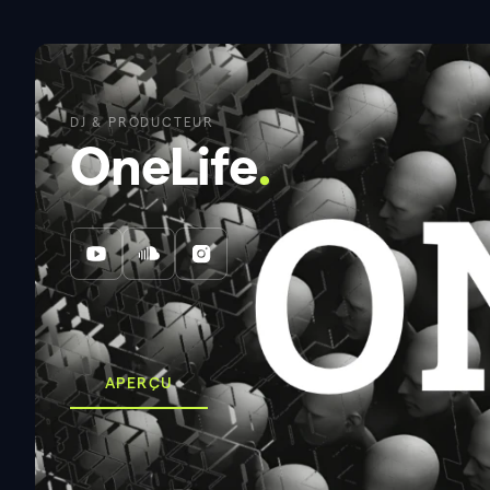
DJ & PRODUCTEUR
OneLife
.
APERÇU
À propos de moi
.