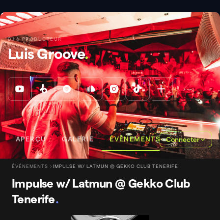
DJ & PRODUCTEUR
Luis Groove
.
APERÇU
GALERIE
ÉVÉNEMENTS
Connecter
ÉVÉNEMENTS
IMPULSE W/ LATMUN @ GEKKO CLUB TENERIFE
Impulse w/ Latmun @ Gekko Club
Tenerife
.