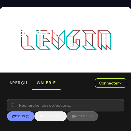
DJ
Leugīm deejay
.
APERÇU
GALERIE
Connecter
TOUS
(
1
)
PHOTOS
(
1
)
VIDÉOS
(
0
)