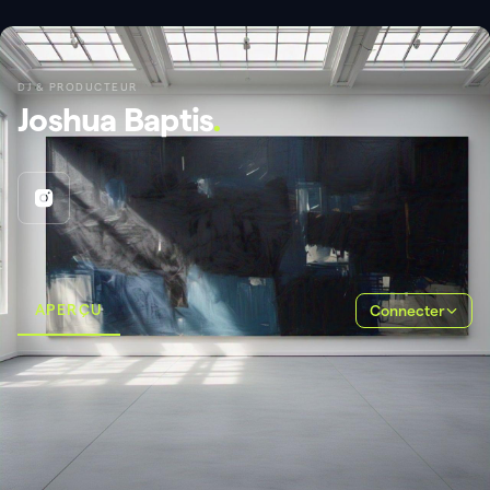
DJ & PRODUCTEUR
Joshua Baptis
.
APERÇU
Connecter
À propos de moi
.
France
NÉ
Colombia
BASÉ