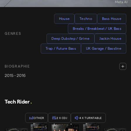
100 - 130
BPM
BPM
House
Techno
Bass House
Breaks / Breakbeat / UK Bass
GENRES
Deep Dubstep / Grime
Jackin House
Trap / Future Bass
UK Garage / Bassline
BIOGRAPHIE
2015 - 2016
Tech Rider
.
OTHER
2
X CDJ
4
X TURNTABLE