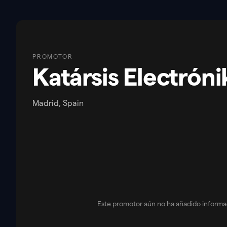
PROMOTOR
Katársis Electrón
Madrid, Spain
Este promotor aún no ha añadido informa