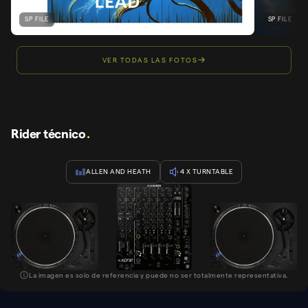
SP FILE
SP FILE
VER TODAS LAS FOTOS
Rider técnico
.
ALLEN AND HEATH
4
X TURNTABLE
La imagen es solo de referencia y puede no ser totalmente representativa.