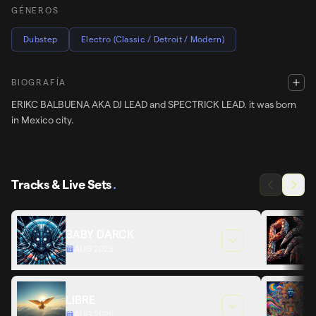
GÉNEROS
Dubstep
Electro (Classic / Detroit / Modern)
BIOGRAFÍA
ERIKC BALBUENA AKA DJ LEAD and SPECTRICK LEAD. it was born
in Mexico city.
Tracks & Live Sets
.
BABY DARCK
AUG 2025
LIBRE
AUG 2025