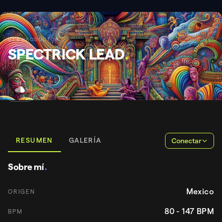
DJ & PRODUCTOR
SPECTRICK LEAD
.
RESUMEN
GALERÍA
Conectar
Sobre mí
.
Mexico
ORIGEN
80 - 147
BPM
BPM