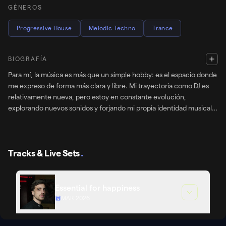
GÉNEROS
Progressive House
Melodic Techno
Trance
BIOGRAFÍA
Para mí, la música es más que un simple hobby: es el espacio donde
me expreso de forma más clara y libre. Mi trayectoria como DJ es
relativamente nueva, pero estoy en constante evolución,
explorando nuevos sonidos y forjando mi propia identidad musical.
Trabajo dentro de los géneros trance, progressive house y techno
— estilos que evocan las emociones más intensas en mí y me
permiten crear una atmósfera que lleve a los oyentes a un viaje
Tracks & Live Sets
.
musical profundo, enérgico e inolvidable. Mi objetivo no
Essential for happiness
MAR 2026