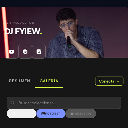
DJ & PRODUCTOR
DJ FYIEW
.
RESUMEN
GALERÍA
Conectar
TODOS
(
1
)
FOTOS
(
1
)
VIDEOS
(
0
)