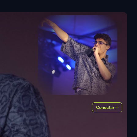
Conectar
TODOS
(
1
)
FOTOS
(
1
)
VIDEOS
(
0
)