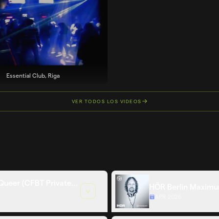
Essential Club, Riga
VER TODOS LOS VIDEOS
Queer (CFBT Private
HÖR Berlin Maximu
APR 2026