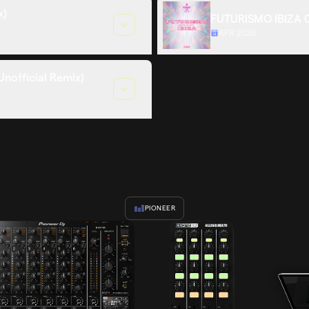
x)
FUTURISMO IBIZA 0
APR 2026
Unofficial Remix)
PIONEER