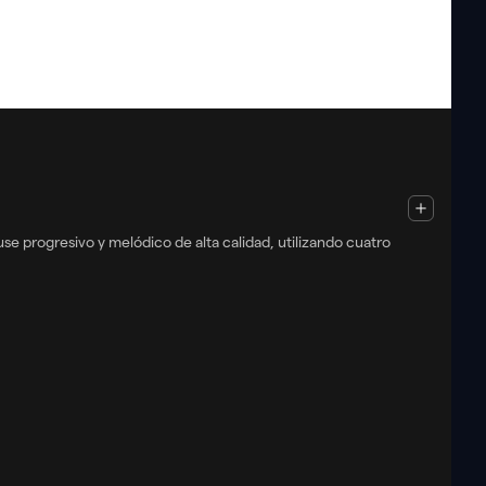
Finland
119 - 126
BPM
se progresivo y melódico de alta calidad, utilizando cuatro
Ibiza Stardust Radio Resident