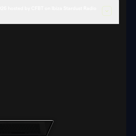
26 hosted by CFBT on Ibiza Stardust Radio