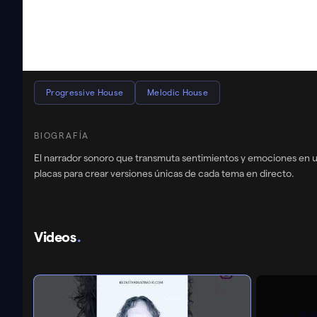
ORIGEN
BPM
GÉNEROS
Progressive House
Melodic House
BIOGRAFÍA
El narrador sonoro que transmuta sentimientos y emociones en un 
placas para crear versiones únicas de cada tema en directo.
Videos
FUTURISMO IBIZA 026 hosted by CFBT #p
.