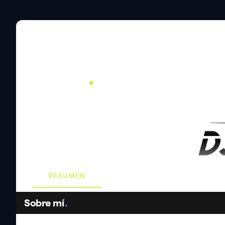
DJ & PRODUCTOR
CFBT
.
RESUMEN
GALERÍA
Sobre mí
.