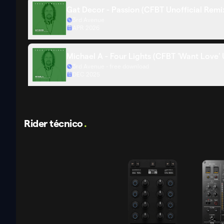
Gat Decor - Passion (CFBT Unofficial Remi
3rd Avenue
APR 2026
Michael A - Four Lights (CFBT 'Want Love' 
3rd Avenue - free download
DEC 2025
Rider técnico
.