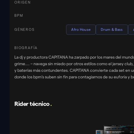
ORIGEN
BPM
GÉNEROS
Afro House
Drum & Bass
BIOGRAFÍA
La dj y productora CAPITANA ha zarpado por los mares del mundo para ofrecernos 
grime…. – navega sin miedo por otros estilos como el jersey club
y baterías más contundentes. CAPITANA convierte cada set en una 
donde los bpm’s suben sin fin para contagiarnos de su euforia y 
Garage442, Bridge 48, Salvadiscos, Tope o Sacrilegi Fest, y próximamente la verás en Automata, la fiesta de drum& bass de Barcelona por excelencia – acompañando en cartel a Pola & Bryson. Como
productora, CAPITANA es una mezcla random llena de contradicci
una vocal rap… Sus influencias no conocen fronteras: desde hits 
Rider técnico
.
junto on Bhad Babbie y Madonna sobre unos acordes de Hans Zimme