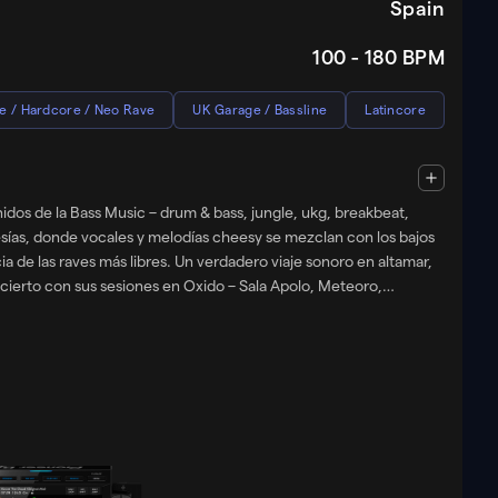
Spain
100 - 180
BPM
e / Hardcore / Neo Rave
UK Garage / Bassline
Latincore
ss, jungle, ukg, breakbeat,
vesías, donde vocales y melodías cheesy se mezclan con los bajos
 de las raves más libres. Un verdadero viaje sonoro en altamar,
ncierto con sus sesiones en Oxido – Sala Apolo, Meteoro,
ngelicales y los drums más épicos, y -porqué no?- de repente
locales. Ya puedes escuchar en su Soundcloud el remix de Doechii
, el purismo musical NO está en su carta náutica.