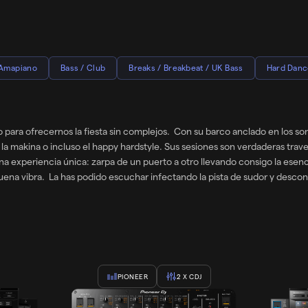
Amapiano
Bass / Club
Breaks / Breakbeat / UK Bass
Hard Danc
la fiesta sin complejos. Con su barco anclado en los sonidos de la Bass Music – drum & ba
, la makina o incluso el happy hardstyle. Sus sesiones son verdaderas tra
experiencia única: zarpa de un puerto a otro llevando consigo la esencia
buena vibra. La has podido escuchar infectando la pista de sudor y desco
ones: los bajos más oscuros se pueden encontrar con las melodías más a
de los 90 y 00’s, hasta el underground más actual y auténticos tesoros 
r, o el de Butterfly, juntando a Crazy Town con Ice Spice. Por supuesto
PIONEER
2
X CDJ