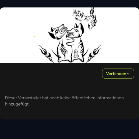
VERANSTALTER
Mexi-k
.
Estado de México, Mexico
Verbinden
Dieser Veranstalter hat noch keine öffentlichen Informationen
hinzugefügt.