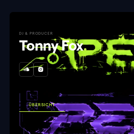
DJ & PRODUCER
Tonny Fox
.
ÜBERSICHT
Über mich
.