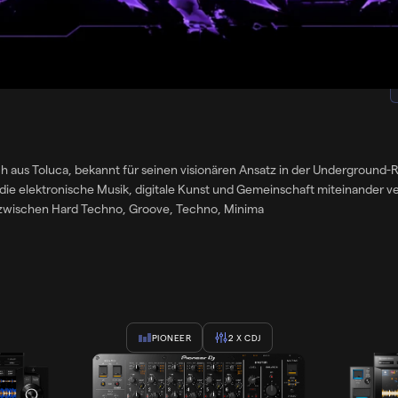
lich aus Toluca, bekannt für seinen visionären Ansatz in der Underground
sik, digitale Kunst und Gemeinschaft miteinander verbinden. Als Produzent erkundet Tonny Fox en
g zwischen Hard Techno, Groove, Techno, Minima
PIONEER
2
X CDJ