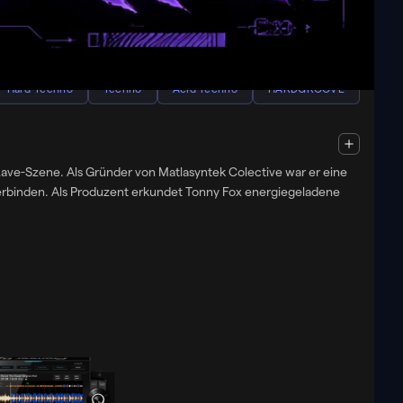
Mexico
140 - 180
BPM
Hard Techno
Techno
Acid Techno
HARDGROOVE
-Rave-Szene. Als Gründer von Matlasyntek Colective war er eine
ergiegeladene