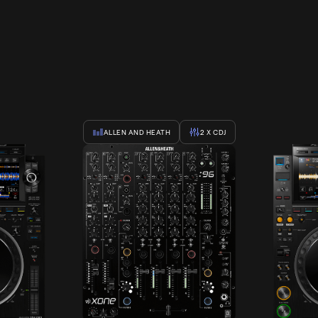
ALLEN AND HEATH
2
X CDJ