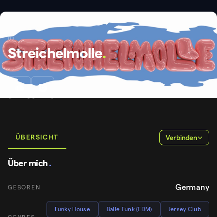
DJ
Streichelmolle
.
ÜBERSICHT
Verbinden
Über mich
.
Germany
GEBOREN
Funky House
Baile Funk (EDM)
Jersey Club