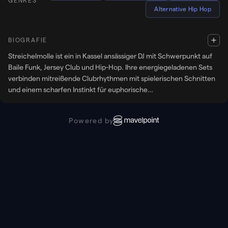
GENRES
Alternative Hip Hop
BIOGRAFIE
Streichelmolle ist ein in Kassel ansässiger DJ mit Schwerpunkt auf
Baile Funk, Jersey Club und Hip-Hop. Ihre energiegeladenen Sets
verbinden mitreißende Clubrhythmen mit spielerischen Schnitten
und einem scharfen Instinkt für euphorische
Tanzflächenmomente. Verwurzelt in der queeren Szene agiert
Streichelmolle vor allem in gemeinschaftsorientierten Kontexten
Powered by
und steht für inklusive und extrovertierte Clubkultur. Neben dem
DJing ist Streichelmolle auch Teil des queeren Eventformats
Donner*Clitche