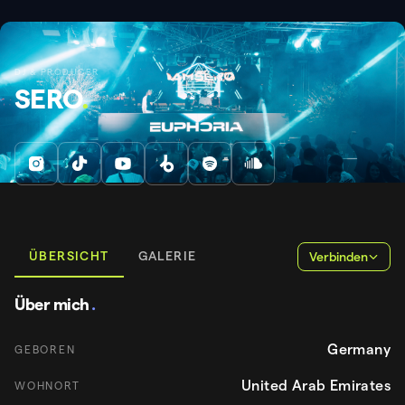
DJ & PRODUCER
SERO
.
ÜBERSICHT
GALERIE
Verbinden
Über mich
.
Germany
GEBOREN
United Arab Emirates
WOHNORT