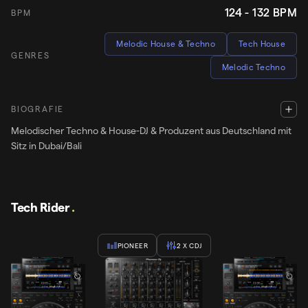
124 - 132
BPM
BPM
Melodic House & Techno
Tech House
GENRES
Melodic Techno
BIOGRAFIE
Melodischer Techno & House-DJ & Produzent aus Deutschland mit
Sitz in Dubai/Bali
Tech Rider
.
PIONEER
2
X CDJ