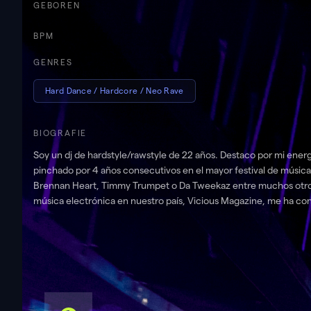
GEBOREN
BPM
GENRES
Hard Dance / Hardcore / Neo Rave
BIOGRAFIE
Soy un dj de hardstyle/rawstyle de 22 años. Destaco por mi energía en cabina, conexión con el público, técnica a los platos,
pinchado por 4 años consecutivos en el mayor festival de música h
Brennan Heart, Timmy Trumpet o Da Tweekaz entre muchos otros.
música electrónica en nuestro país, Vicious Magazine, me ha co
promotor de Brujería Fest, festival que se celebra en León y cuan
More Time han pasado por él.
Tracks & Live-Sets
.
SET PABLO RUP | LEÓN ARENA 2025