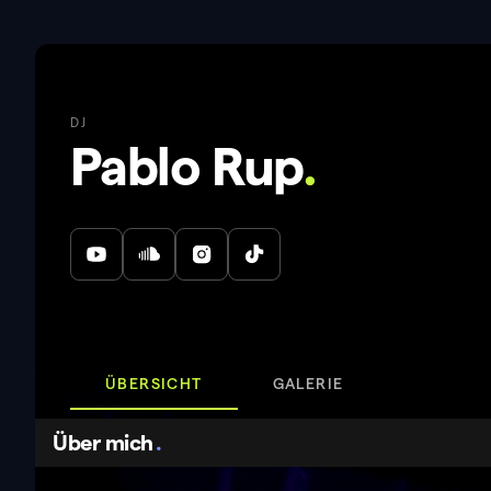
DJ
Pablo Rup
.
ÜBERSICHT
GALERIE
Über mich
.