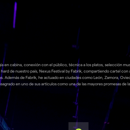
 selección musical y capacidad de hacer vibrar la pista de inicio a fin. He
ard de nuestro país, Nexus Festival by Fabrik, compartiendo cartel con art
 Además de Fabrik, he actuado en ciudades como León, Zamora, Oviedo, 
nsagrado en uno de sus artículos como una de las mayores promesas de l
ta con 4000-5000 asistentes en un día. Artistas como Dasoul, Alcalá Ice, 
WELCOME TO HAR