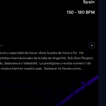
Spain
150 - 180
BPM
istas internacionales de la talla de Angerfist, Sub Zero Peoject,
Salamanca o Valladolid. La prestigiosa y revista número 1 de
a música hard en nuestro país. Destacar mi faceta como
Selecta, ,Álex Martini, Ballesteros, Yeyo, Xriz o Vicente One
D