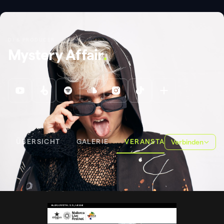
DJ & PRODUCER
Mystery Affair
.
ÜBERSICHT
GALERIE
VERANSTALTUNGEN
Verbinden
VERANSTALTUNGEN
MALLORCA LIVE FEST
MALLORCA LIVE FEST
.