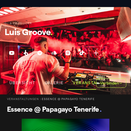
DJ & PRODUCER
Luis Groove
.
ÜBERSICHT
GALERIE
VERANSTALTUNGEN
Verbinden
VERANSTALTUNGEN
ESSENCE @ PAPAGAYO TENERIFE
Essence @ Papagayo Tenerife
.