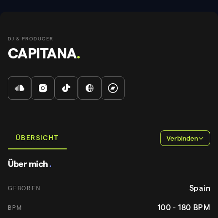
DJ & PRODUCER
CAPITANA
.
ÜBERSICHT
Verbinden
Über mich
.
Spain
GEBOREN
100 - 180
BPM
BPM