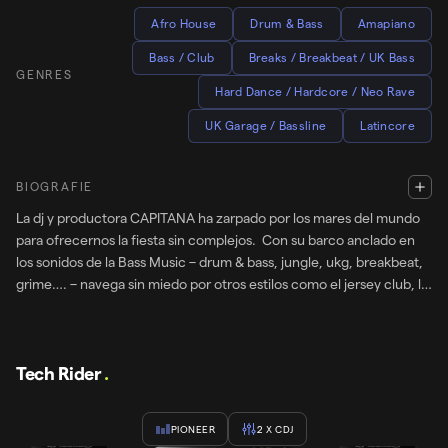
Afro House
Drum & Bass
Amapiano
Bass / Club
Breaks / Breakbeat / UK Bass
GENRES
Hard Dance / Hardcore / Neo Rave
UK Garage / Bassline
Latincore
BIOGRAFIE
La dj y productora CAPITANA ha zarpado por los mares del mundo
para ofrecernos la fiesta sin complejos. Con su barco anclado en
los sonidos de la Bass Music – drum & bass, jungle, ukg, breakbeat,
grime…. – navega sin miedo por otros estilos como el jersey club, la
makina o incluso el happy hardstyle. Sus sesiones son verdaderas
travesías, donde vocales y melodías cheesy se mezclan con los
bajos y baterías más contundentes. CAPITANA convierte cada set
en una experiencia única: zarpa de un puerto a otro llevando
Tech Rider
.
consigo la esencia de las raves más libres. Un verdadero viaje
sonoro en altamar, donde los bpm’s suben sin fin para contagiarnos
PIONEER
2
X CDJ
de su euforia y buena vibra. La has podido escuchar infectando la