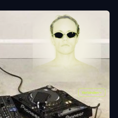
Verbinden
ALLE
(
1
)
FOTOS
(
1
)
VIDEOS
(
0
)