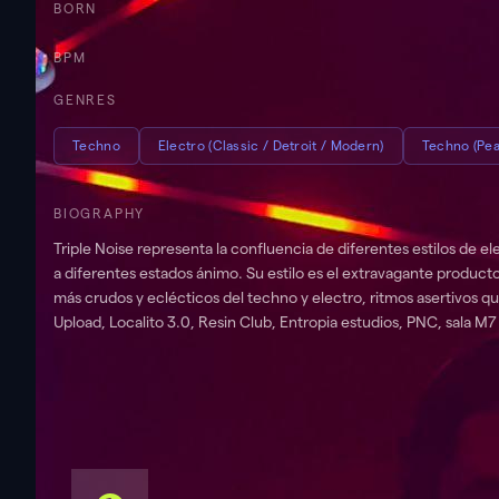
BORN
BPM
GENRES
Techno
Electro (Classic / Detroit / Modern)
Techno (Pea
BIOGRAPHY
Triple Noise representa la confluencia de diferentes estilos de electrónica a través de so
a diferentes estados ánimo. Su estilo es el extravagante producto
más crudos y eclécticos del techno y electro, ritmos asertivos 
Upload, Localito 3.0, Resin Club, Entropia estudios, PNC, sala 
Impulse y Pneuma. Ha compartido line up con referentes lcomo B
largo etc.
Tracks & Live Sets
.
NNN at PNC community Radio