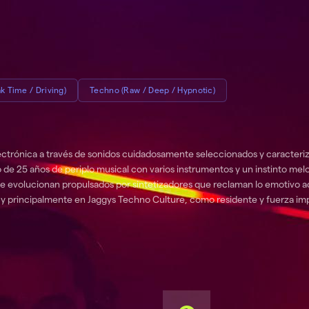
k Time / Driving)
Techno (Raw / Deep / Hypnotic)
nidos cuidadosamente seleccionados y caracterizados por su propósito de transmitir emoción, generando
 de 25 años de periplo musical con varios instrumentos y un instinto melo
que evolucionan propulsados por sintetizadores que reclaman lo emotivo 
M7 y principalmente en Jaggys Techno Culture, como residente y fuerza im
ucle, Low System, Raul Mescolanza, Kenya Arakama, Speak Silence, Uriah
Triple Noise set at