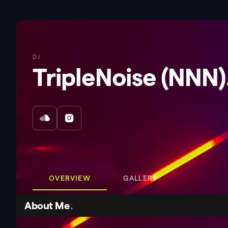
DJ
TripleNoise (NNN)
OVERVIEW
GALLERY
About Me
.