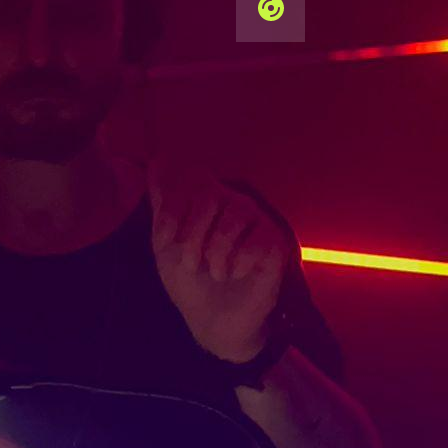
AUG 2024
ALLEN AND HEATH
2
X CDJ