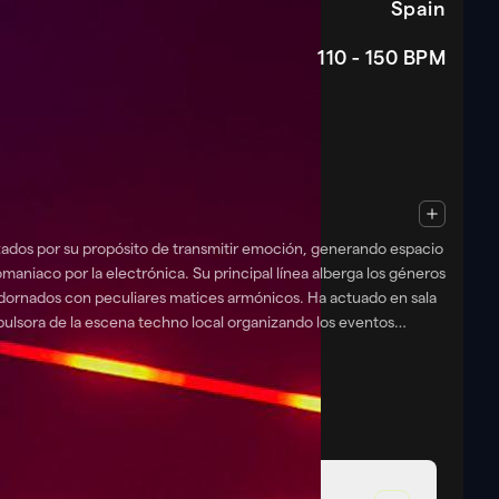
Spain
110 - 150
BPM
 espacio
maniaco por la electrónica. Su principal línea alberga los géneros
adornados con peculiares matices armónicos. Ha actuado en sala
pulsora de la escena techno local organizando los eventos
, NIZ, Joey Stella, Twelve Seven, Audiolux, Rocco FX, y un
 Jaggys 4th Anniversary 31-08-2024