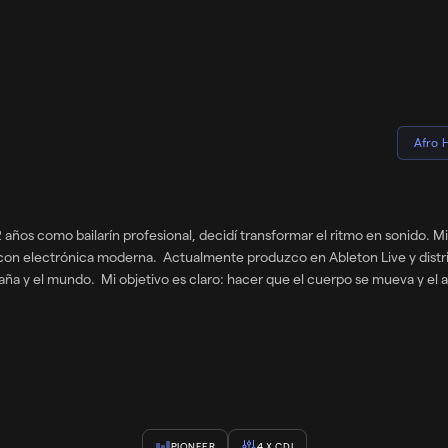
Afro 
2 años como bailarín profesional, decidí transformar el ritmo en sonido. 
 con electrónica moderna. Actualmente produzco en Ableton Live y distri
aña y el mundo. Mi objetivo es claro: hacer que el cuerpo se mueva y el alm
PIONEER
4
X CDJ