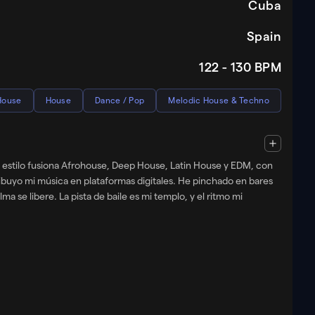
Cuba
Spain
122 - 130
BPM
House
House
Dance / Pop
Melodic House & Techno
Mi estilo fusiona Afrohouse, Deep House, Latin House y EDM, con
buyo mi música en plataformas digitales. He pinchado en bares
a se libere. La pista de baile es mi templo, y el ritmo mi